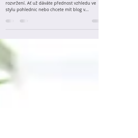
15. 7. 2020
Minut čtení: 1
Navrhněte úchvatný blog
Na Wix Blogu můžete vybírat z 8 krásných stylů
rozvržení. Ať už dáváte přednost vzhledu ve
stylu pohlednic nebo chcete mít blog v...