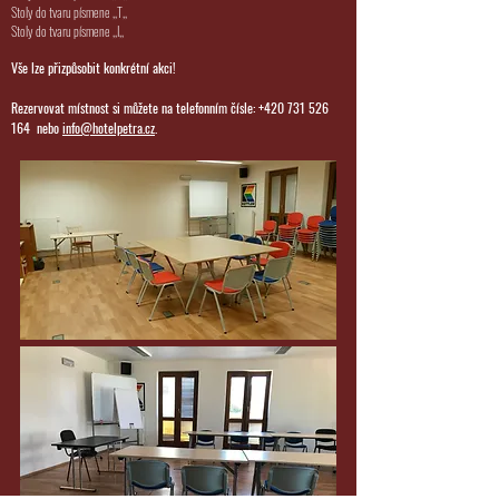
Stoly do tvaru písmene ,,T,,
Stoly do tvaru písmene ,,I,,
Vše lze přizpůsobit konkrétní akci!
Rezervovat místnost si můžete na telefonním čísle:
+420 731 526
164
nebo
info@hotelpetra.cz
.