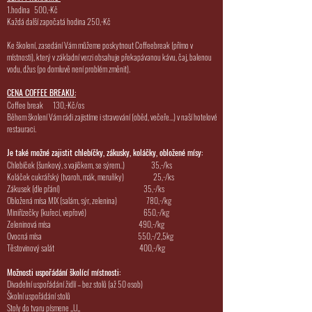
1.hodina 500,-Kč
Každá další započatá hodina 250,-Kč
Ke školení, zasedání Vám můžeme poskytnout Coffeebreak (přímo v
místnosti), který v základní verzi obsahuje překapávanou kávu, čaj, balenou
vodu, džus (po domluvě není problém změnit).
CENA COFFEE BREAKU:
Coffee break 130,-Kč/os
Během školení Vám rádi zajistíme i stravování (oběd, večeře…) v naší hotelové
restauraci.
Je také možné zajistit chlebíčky, zákusky, koláčky, obložené mísy:
Chlebíček (šunkový, s vajíčkem, se sýrem..) 35,-/ks
Koláček cukrářský (tvaroh, mák, meruňky) 25,-/ks
Zákusek (dle přání) 35,-/ks
Obložená mísa MIX (salám, sýr, zelenina) 780,-/kg
Miniřízečky (kuřecí, vepřové) 650,-/kg
Zeleninová mísa 490,-/kg
Ovocná mísa 550,-/2,5kg
Těstovinový salát 400,-/kg
Možnosti uspořádání školící místnosti:
Divadelní uspořádání židlí – bez stolů (až 50 osob)
Školní uspořádání stolů
Stoly do tvaru písmene ,,U,,