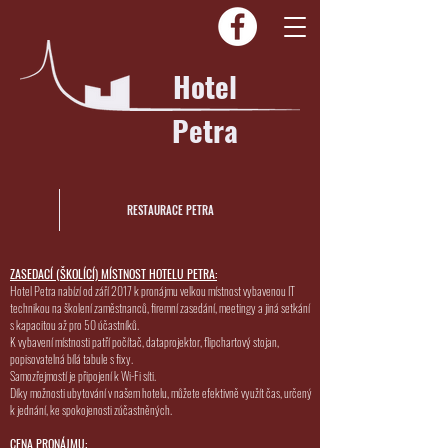
Hotel
Petra
RESTAURACE PETRA
ZASEDACÍ (ŠKOLÍCÍ) MÍSTNOST HOTELU PETRA:
Hotel Petra nabízí od září 2017 k pronájmu velkou místnost vybavenou IT
technikou na školení zaměstnanců, firemní zasedání, meetingy a jiná setkání
s kapacitou až pro 50 účastníků.
K vybavení místnosti patří počítač, dataprojektor, flipchartový stojan,
popisovatelná bílá tabule s fixy.
Samozřejmostí je připojení k Wi-Fi síti.
Díky možnosti ubytování v našem hotelu, můžete efektivně využít čas, určený
k jednání, ke spokojenosti zúčastněných.
CENA PRONÁJMU: