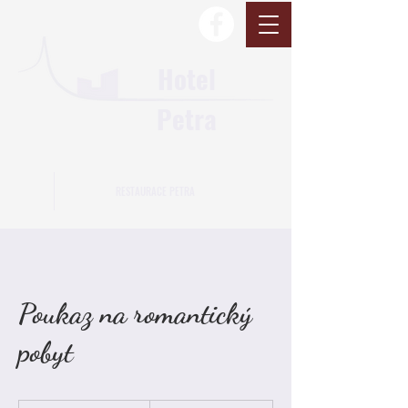
Hotel
Petra
RESTAURACE PETRA
Poukaz na romantický
pobyt
2 497