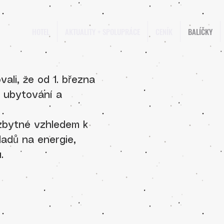
HOTEL
AKTUALITY + SPOLUPRÁCE
CENÍK
BALÍČKY
ali, že od 1. března
 ubytování a
zbytné vzhledem k
adů na energie,
.