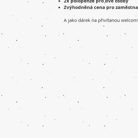
2x polopenze pro dvě osoby
Zvýhodněná cena pro zaměstnanc
A jako dárek na přivítanou welcome