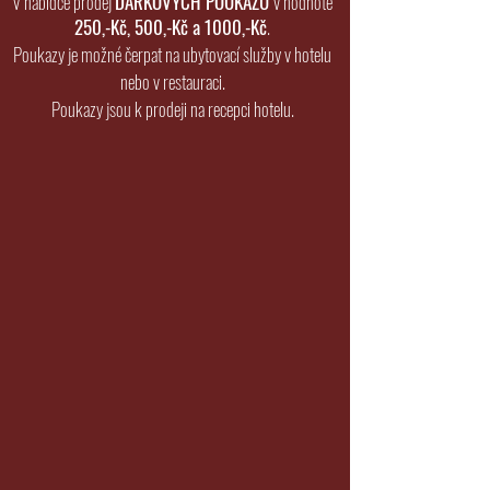
V nabídce prodej
DÁRK
OVÝCH POUKAZŮ
v hodnotě
250,-Kč, 500,-Kč a 1000,-Kč
.
Poukazy je možné čerpat na ubytovací služby v hotelu
nebo v restauraci.
Poukazy jsou k prodeji na recepci hotelu.